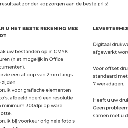
dresultaat zonder kopzorgen aan de beste prijs!
R U HET BESTE REKENING MEE
LEVERTERMIJ
DT
Digitaal drukw
ak uw bestanden op in CMYK
afgewerkt wor
uren (niet mogelijk in Office
cumenten).
Voor offset d
rzie een afloop van 2mm langs
standaard met 
e zijden.
7 werkdagen.
ruik voor grafische elementen
to’s, afbeeldingen) een resolutie
Heeft u uw dru
n minimum 300dpi op ware
Geen probleem
otte.
samen met u d
ruik bij voorkeur originele foto’s