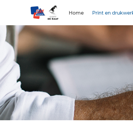
Home
Print en drukwer
Ga
naar
de
inhoud