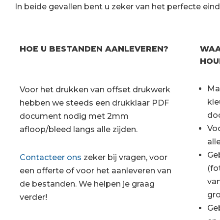
In beide gevallen bent u zeker van het perfecte ein
HOE U BESTANDEN AANLEVEREN?
WAA
HOU
Ma
Voor het drukken van offset drukwerk
kle
hebben we steeds een drukklaar PDF
do
document nodig met 2mm
Voo
afloop/bleed langs alle zijden.
all
Geb
Contacteer ons
zeker bij vragen, voor
(fo
een offerte of voor het aanleveren van
va
de bestanden. We helpen je graag
gro
verder!
Geb